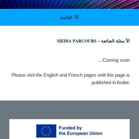
لتجاوز
Digital solutions for viable journalism in
لى
القائمة
لمحتوى
Tunisia, Morocco and Algeria
الأ سئلة الشائعة – MEDIA PARCOURS
Coming soon…
Please visit the English and French pages until this page is
published in Arabic.