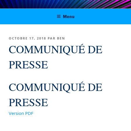
Aller
Digital solutions for viable journalism
au
Menu
contenu
in Tunisia, Morocco and Algeria
principal
PUBLIÉ
OCTOBRE 17, 2018
PAR
BEN
LE
COMMUNIQUÉ DE
PRESSE
COMMUNIQUÉ DE
PRESSE
Version PDF