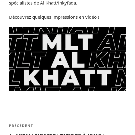
spécialistes de Al Khatt/inkyfada.
Découvrez quelques impressions en vidéo !
Navigation
Article
PRÉCÉDENT
de
précédent