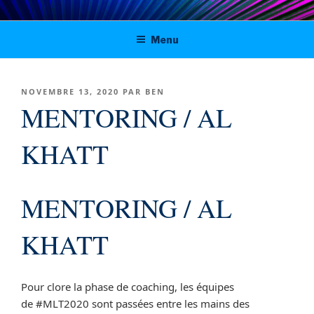
Aller
Digital solutions for viable journalism
au
Menu
contenu
in Tunisia, Morocco and Algeria
principal
PUBLIÉ
NOVEMBRE 13, 2020
PAR
BEN
LE
MENTORING / AL
KHATT
MENTORING / AL
KHATT
Pour clore la phase de coaching, les équipes
de #MLT2020 sont passées entre les mains des