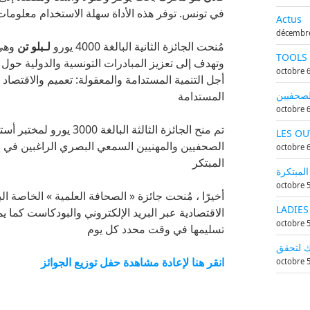
في تونس. توفر هذه الأداة سهلة الاستخدام معلوما
Actus
décembre
مُنحت الجائزة الثانية البالغة 4000 يورو
لـبلو تن
وهي 
TOOLS 
وتهدف إلى تعزيز المبادرات التونسية والدولية حول ح
octobre 6
أجل التنمية المستدامة والمعقولة: تعميم والاقتصاد ا
الصحفيين
المستدامة
octobre 6
تم منح الجائزة الثالثة البالغة 3000 يورو لمختبر أستوديو محتوى وسائط جديد
LES OU
الصحفيين والمهنيين السمعي البصري الراغبين في اك
octobre 6
المبتكر
لمبتكرة
octobre 5
أخيرًا ، مُنحت جائزة « الصحافة العلمية » الخاصة البالغة 3000 ي
LADIES
الاقتصادية عبر البريد الإلكتروني والبودكاست كما 
octobre 5
تسليمها في وقت محدد كل يوم
 لتحقق
انقر هنا لإعادة مشاهدة حفل توزيع الجوائز
octobre 5