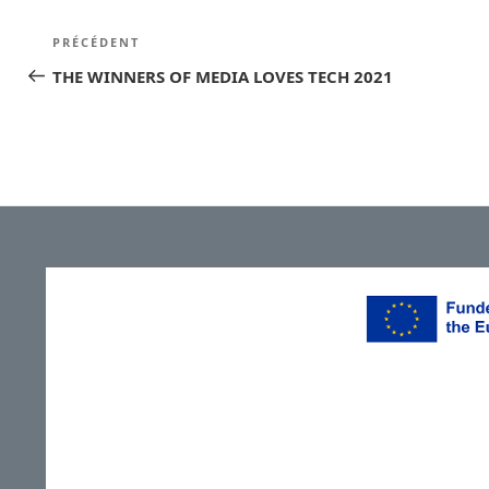
Navigation
Article
PRÉCÉDENT
de
précédent
THE WINNERS OF MEDIA LOVES TECH 2021
l’article