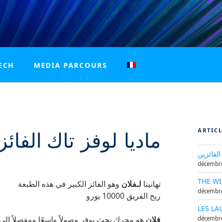
alism in Tunisia, Morocco and Algeria
ECH
MEDIA PARCOURS
ARTIC
2021 ماديا لوفز تاك الفا
الفائزين
décembre
THE WI
تهانينا
لـفلان
وهو الفائز الكبير في هذه الطبعة
décembre
ربح الفريق 10000 يورو
LES LA
فلان
هو محرك بحث يوفر وصولاً واسعًا ومفصلاً إلى ا
décembre