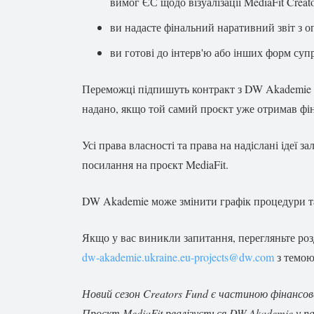
вимог ЄС щодо візуалізації MediaFit Creato
ви надасте фінальний наративний звіт з о
ви готові до інтерв'ю або інших форм супр
Переможці підпишуть контракт з DW Akademie ві
надано, якщо той самий проєкт уже отримав фін
Усі права власності та права на надіслані ідеї 
посилання на проєкт MediaFit.
DW Akademie може змінити графік процедури та
Якщо у вас виникли запитання, перегляньте ро
dw-akademie.ukraine.eu-projects@dw.com
з темою 
Новий сезон Creators Fund є частиною фінансова
Проєкт MediaFit реалізується DW Akademie у пар