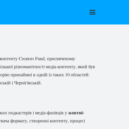
контенту Creators Fund, присвяченому
ільшої різноманітності медіа-контенту, який був
орію принаймні в одній із таких 10 областей:
ькій і Чернігівській.
жовтні-
их подкастерів і медіа-фахівців у
вача формату, створенні контенту, процесі