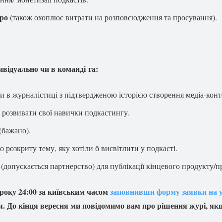
вро
(також охоплює витрати на розповсюдження та просування).
ивідуально чи в команді та:
 в журналістиці з підтвердженою історією створення медіа-конт
 розвивати свої навички подкастингу.
(бажано).
 розкриту тему, яку хотіли б висвітлити у подкасті.
допускається партнерство) для публікації кінцевого продукту/п
 року 24:00 за київським часом
заповнивши форму заявки на 
я. До кінця вересня ми повідомимо вам про рішення журі, якщ