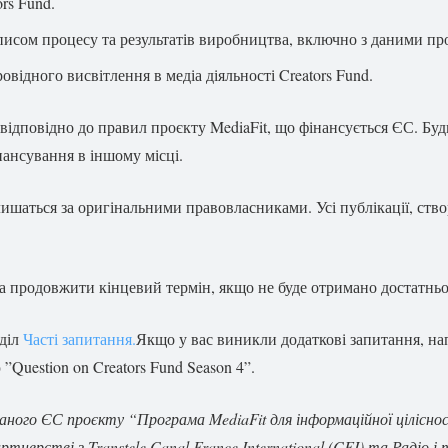
rs Fund.
писом процесу та результатів виробництва, включно з даними пр
овідного висвітлення в медіа діяльності Creators Fund.
дповідно до правил проєкту MediaFit, що фінансується ЄС. Будь 
ансування в іншому місці.
залишаться за оригінальними правовласниками. Усі публікації, ство
 продовжити кінцевий термін, якщо не буде отримано достатньо
зділ
Часті запитання.
Якщо у вас виникли додаткові запитання, на
”Question on Creators Fund Season 4”.
ного ЄС проєкту “Програма MediaFit для інформаційної цілісності
тнерстві з Transtele Canal France International (CFI) та Радіо 