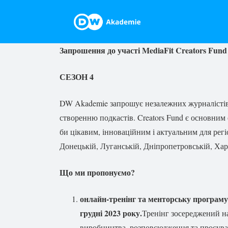
Запрошення до участі MediaFit Creators Fund
СЕЗОН 4
DW Akademie запрошує незалежних журналістів і
створенню подкастів. Creators Fund є основним 
би цікавим, інноваційним і актуальним для регі
Донецькій, Луганській, Дніпропетровській, Харк
Що ми пропонуємо?
онлайн-тренінг та менторську
програму
грудні 2023 року.
Тренінг зосереджений на
виробництва, розповсюдження та просуван