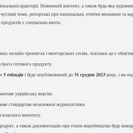
гіональної аудиторії. Новинний контент, а також будь-яка худож
чутливі теми, репортажі про національні, етнічні меншини та кор
продуктів є спеціальна квота.
них онлайн-тренінгах і менторських сесіях, оскільки це є обов'
 свого готового продукту.
5 епізодів
31 грудня
202
3
ше
і буде опублікований до
року, і ви на
матиме українську версію.
име стандартам незалежної журналістики.
 власного контенту.
одукт, а також документацію про етапи виробництва буде використ