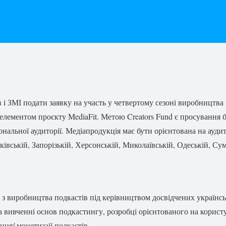
 ЗМІ подати заявку на участь у четвертому сезоні виробництва 
елементом проєкту MediaFit. Метою Creators Fund є просування б
ональної аудиторії. Медіапродукція має бути орієнтована на аудит
івській, Запорізькій, Херсонській, Миколаївській, Одеській, Сумс
з виробництва подкастів під керівництвом досвідчених українськ
 вивченні основ подкастингу, розробці орієнтованого на користу
ня/ монетизаії подкастів.